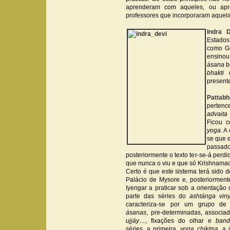
aprenderam com aqueles, ou apr
professores que incorporaram aquelas
Indra D
Estados
como Gr
ensino
ásana
b
bhakti
q
present
Pattabh
perten
advaita
Ficou c
yoga.
A 
se que 
passado
posteriormente o texto ter-se-á perdi
que nunca o viu e que só Krishnamach
Certo é que este sistema terá sido
Palácio de Mysore e, posteriorment
Iyengar a praticar sob a orientaçã
parte das séries do
ashtánga vin
caracteriza-se por um grupo de
ásanas
, pre-determinadas, associa
ujjáy…
, fixações do olhar e
band
séries, a primeira,
yoga chikitsa,
a i