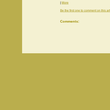
|
More
Be the first one to comment on this art
Comments: