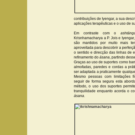
contribuições de Iyengar, a sua des
aplicações terapêuticas e o uso de s
Em contraste com o
ashtáng
Krisnhamacharya a P. Jois e Iyengar
são mantidos por muito mais t
aproveitada para descobrir a perfeiç
o sentido e direcção das linhas de e
refinamento do
ásana
, partindo dess
Graças ao uso de suportes como banco
almofadas, paredes e cordas a prát
ser adaptada a praticamente qualque
Mesmo pessoas com limitações fí
seguir de forma segura esta abo
método, o uso dos suportes permit
tranquilidade enquanto acorda o co
ásana
.