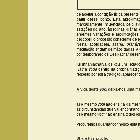
de aceitar a condição física present
partir desse ponto. Esta aproxim
marcadamente influenciada pelo
ay
estações do ano, às rotinas diárias
enormes variações e modificações
descobrir o processo consciente de en
Nesta abordagem,
ásana, pránáy
meditação andam de mãos dadas. A.G
contemporâneo de Desikachar dese
Krishnamacharya deixou um legado
Hatha Yoga
dentro da própria trad
respeito por essa tradição, aparecer
A vida deste
yogi
deixa-nos uma me
a) o mesmo
yogi
não ensina da mesma
às circunstâncias que vai encontrand
b) o mesmo
yogi
não ensina todos os
Procuremos guardar connosco esta
Share this article: