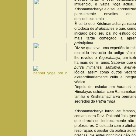
influenciou o
Hatha Yoga
actual.
Krishnamacharya e o seu aprendiza
parcialmente envoltos em
desconhecimento.
É certo que Krishnamacharya nasc
ortodoxa de
Brahmanes
e que, como 
iniciado pelo seu pai no estudo 
mais tarde começado a apr
pránáyáma
.
Diz-se que teve uma experiência mís
recebido instrução do antigo sábi
lhe revelou o
Yogarahasya
, um text
há mais de mil anos. Sabe-se que 
purva mimansa, samkhya, ayurve
lógica, assim como outros
vedán
extraordinariamente culto e integr
védica.
Depois de estudar em Varanasi, e
Himalayas estudar com Ramamohan
família e Krishnamacharya perman
segredos do
Hatha Yoga
.
Krishnamacharya tornou-se famoso, 
contam Indra Devi, Pattabhi Jois, Iy
que directa ou indirectamente não
professores. O cuidado com o alinh
respiração, o ajustar da prática ao 
práticas. Se estes princípios não 