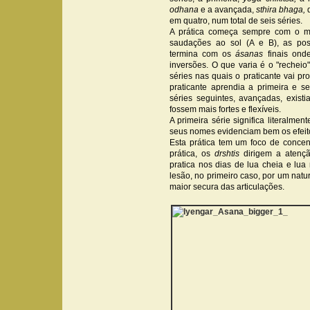
odhana
e a avançada,
sthira bhaga,
q
em quatro, num total de seis séries.
A prática começa sempre com o man
saudações ao sol (A e B), as po
termina com os
ásanas
finais ond
inversões. O que varia é o "recheio
séries nas quais o praticante vai pr
praticante aprendia a primeira e 
séries seguintes, avançadas, exis
fossem mais fortes e flexíveis.
A primeira série significa literalmen
seus nomes evidenciam bem os efeit
Esta prática tem um foco de conce
prática, os
drshtis
dirigem a atenç
pratica nos dias de lua cheia e lua
lesão, no primeiro caso, por um natu
maior secura das articulações.