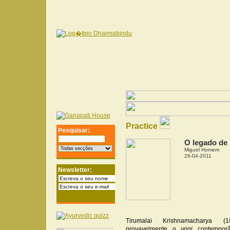
Practice
Pesquisar:
O legado de
Miguel Homem
26-04-2011
Newsletter:
Tirumalai Krishnamacharya (1
provavelmente o
yogi
contempor