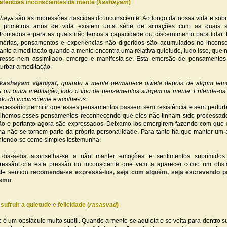
Latências inconscientes da mente (
kashayam
)
haya
são as impressões nascidas do inconsciente. Ao longo da nossa vida e sob
 primeiros anos de vida existem uma série de situações com as quais 
frontados e para as quais não temos a capacidade ou discernimento para lidar.
órias, pensamentos e experiências não digeridos são acumulados no inconsc
ante a meditação quando a mente encontra uma relativa quietude, tudo isso, que n
resso nem assimilado, emerge e manifesta-se. Esta emersão de pensamentos
turbar a meditação.
kashayam vijaniyat,
quando a mente permanece quieta depois de algum tem
a ou outra meditação, todo o tipo de pensamentos surgem na mente. Entende-o
do do inconsciente e acolhe-os
.
ecessário permitir que esses pensamentos passem sem resistência e sem pertur
lhemos esses pensamentos reconhecendo que eles não tinham sido processad
ão e portanto agora são expressados. Deixamo-los emergirem fazendo com que
ma não se tornem parte da própria personalidade. Para tanto há que manter um a
tendo-se como simples testemunha.
dia-à-dia aconselha-se a não manter emoções e sentimentos suprimidos.
ressão cria esta pressão no inconsciente que vem a aparecer como um obst
te sentido
recomenda-se expressá-los, seja com alguém, seja escrevendo pa
smo
.
Usufruir a quietude e felicidade (
rasasvad
)
e é um obstáculo muito subtil. Quando a mente se aquieta e se volta para dentro s