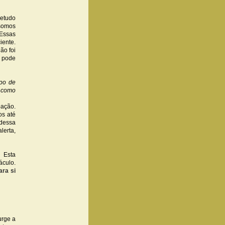
retudo
somos
 Essas
iente.
ão foi
 pode
po de
s como
bação.
os até
 dessa
lerta,
 Esta
áculo.
ra si
urge a