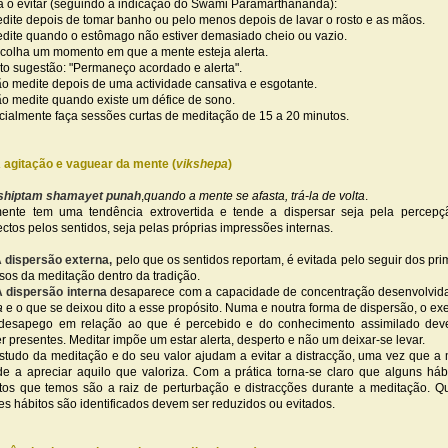
a o evitar (seguindo a indicação do Swami Paramarthananda):
edite depois de tomar banho ou pelo menos depois de lavar o rosto e as mãos.
edite quando o estômago não estiver demasiado cheio ou vazio.
scolha um momento em que a mente esteja alerta.
uto sugestão: "Permaneço acordado e alerta".
ão medite depois de uma actividade cansativa e esgotante.
ão medite quando existe um défice de sono.
nicialmente faça sessões curtas de meditação de 15 a 20 minutos.
 agitação e vaguear da mente (
vikshepa
)
shiptam shamayet punah
,
quando a mente se afasta, trá-la de volta
.
ente tem uma tendência extrovertida e tende a dispersar seja pela percep
ectos pelos sentidos, seja pelas próprias impressões internas.
 dispersão externa,
pelo que os sentidos reportam, é evitada pelo seguir dos pri
sos da meditação dentro da tradição.
 dispersão interna
desaparece com a capacidade de concentração desenvolvid
a
e o que se deixou dito a esse propósito. Numa e noutra forma de dispersão, o exe
desapego em relação ao que é percebido e do conhecimento assimilado dev
er presentes. Meditar impõe um estar alerta, desperto e não um deixar-se levar.
studo da meditação e do seu valor ajudam a evitar a distracção, uma vez que a
de a apreciar aquilo que valoriza. Com a prática torna-se claro que alguns háb
tos que temos são a raiz de perturbação e distracções durante a meditação. 
es hábitos são identificados devem ser reduzidos ou evitados.