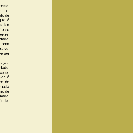
mento,
enhar-
ado de
que é
ratica
não se
er-se;
stado,
 torna
ctivo;
ve ser
dayet
,
stado.
jñaya
,
bida é
ipo de
o pela
nio de
onado,
ência.