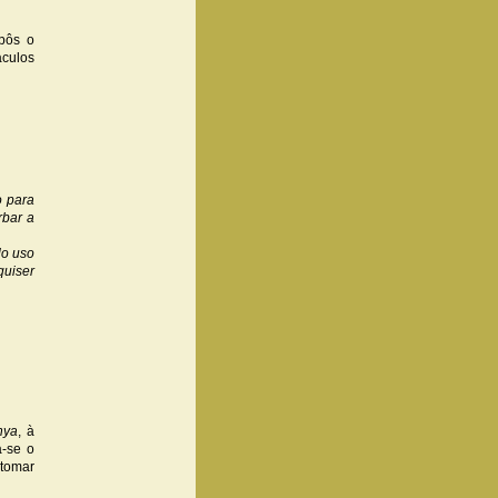
pôs o
áculos
o para
rbar a
lo uso
quiser
hya
, à
a-se o
tomar