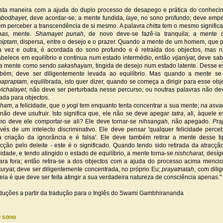
sta maneira com a ajuda do duplo processo de desapego e prática do conheci
bodhayet
, deve acordar-se; a mente fundida,
laye
, no sono profundo; deve emp
em perceber a transcendência de si mesmo. A palavra
chitta
tem o mesmo signific
nas
, mente.
Shamayet punah
, de novo deve-se fazê-la tranquila; a mente 
shiptam
, dispersa, entre o desejo e o prazer. Quando a mente de um homem, que p
 vez e outra, é acordada do sono profundo e é retraída dos objectos, mas 
abelece em equilíbrio e continua num estado intermédio, então
vijaniyat,
deve sab
a mente como sendo
sakashayam
, tingida de desejo num estado latente. Desse e
bém, deve ser diligentemente levada ao equilíbrio. Mas quando a mente se
apraptam
, equilibrada, isto quer dizer, quando se começa a dirigir para esse obje
vichalayet
, não deve ser perturbada nesse percurso; ou noutras palavras não de
tada para objectos.
kham
, a felicidade, que o
yogi
tem enquanto tenta concentrar a sua mente;
na asva
 não deve usufruir. Isto significa que, ele não se deve apegar
tatra
, ali, àquele e
o deve ele comportar-se ali? Ele deve tornar-se
nihsangah
, não apegado.
Pra
avés de um intelecto discriminativo. Ele deve pensar 'qualquer felicidade perce
 criação da ignorância e é falsa'. Ele deve também retirar a mente desse t
acção pelo deleite - este é o significado. Quando tendo sido retirada da atracçã
icidade, e tendo atingido o estado de equilíbrio, a mente torna-se
nishcharat
, desíg
para fora; então retira-se a dos objectos com a ajuda do processo acima menci
kuryat
, deve ser diligentemente concentrada, no próprio Eu;
prayatnatah
, com dilig
deia é que deve ser feita atingir a sua verdadeira natureza de consciência apenas."
duções a partir da tradução para o Inglês do Swami Gambhirananda
O sono