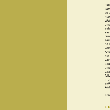
"
De
sam
se 
ma
vij
uma
est
ess
tam
sam
na 
vol
Su
ele
Com
atr
uma
atr
fel
ir 
eki
A i
Tra
1. 