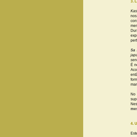
3. 
Kas
nos
con
mem
Dur
exp
per
Sa 
jap
sen
É n
Aco
ent
for
man
No 
sup
Nes
me
4. 
Est