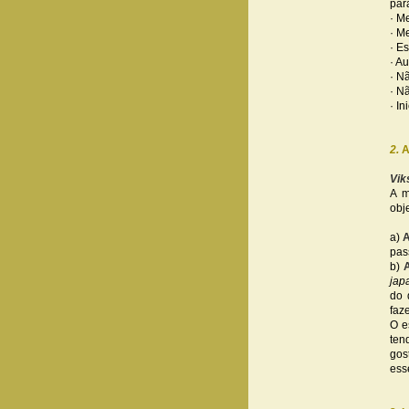
par
· M
· M
· E
· A
· N
· N
· I
2.
A
Vik
A m
obj
a)
A
pas
b)
A
jap
do 
faz
O e
ten
gos
ess