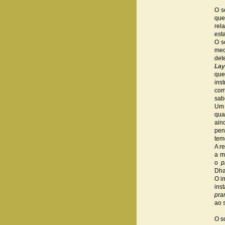
O s
que
rel
est
O s
med
det
Lay
que
ins
com
sab
Um 
qua
ain
pen
tem
A r
a m
o
p
Dha
O i
ins
pra
ao s
O s