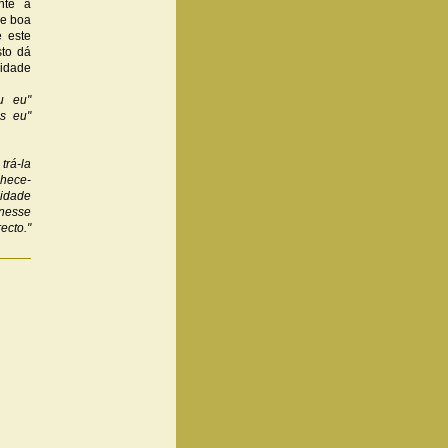
nte a
ue boa
e este
sto dá
idade
u eu"
s eu"
trá-la
nhece-
lidade
nesse
ecto."