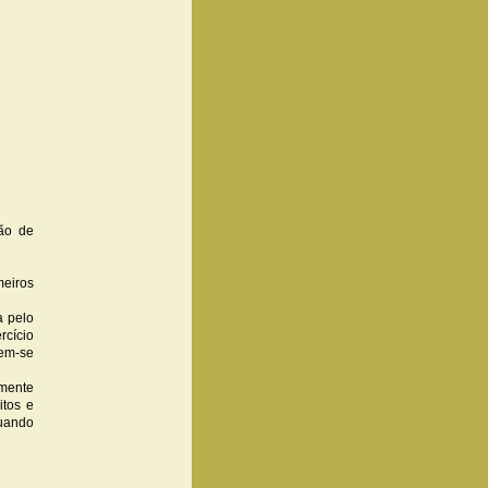
ção de
meiros
a pelo
rcício
em-se
 mente
itos e
Quando