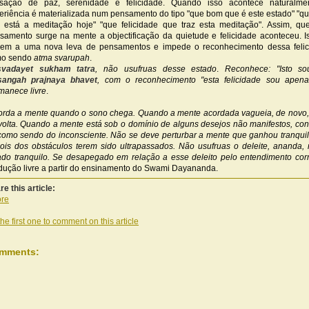
sação de paz, serenidade e felicidade. Quando isso acontece naturalme
eriência é materializada num pensamento do tipo "que bom que é este estado" "q
 está a meditação hoje" "que felicidade que traz esta meditação". Assim, qu
samento surge na mente a objectificação da quietude e felicidade aconteceu. I
gem a uma nova leva de pensamentos e impede o reconhecimento dessa felic
o sendo
atma svarupah
.
vadayet sukham tatra
, não usufruas desse estado
.
Reconhece: "Isto so
sangah prajnaya bhavet
, com o reconhecimento "esta felicidade sou apena
manece livre
.
orda a mente quando o sono chega. Quando a mente acordada vagueia, de novo, 
volta. Quando a mente está sob o domínio de alguns desejos não manifestos, co
como sendo do inconsciente. Não se deve perturbar a mente que ganhou tranqui
ois dos obstáculos terem sido ultrapassados. Não usufruas o deleite,
ananda, 
ado tranquilo. Se desapegado em relação a esse deleito pelo entendimento corr
dução livre a partir do ensinamento do Swami Dayananda.
re this article:
re
he first one to comment on this article
mments: