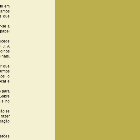
nto em
tamos
e que
r-se a
 papel
Sucede
 J. A
 olhos
inais,
r que
armos
mos o
ocar e
e para
Sobre
is no
rão se
 fazer
dação
stões