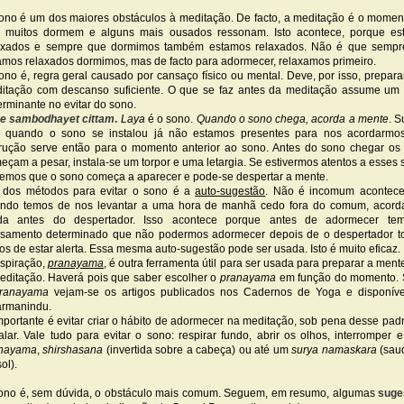
ono é um dos maiores obstáculos à meditação. De facto, a meditação é o mome
 muitos dormem e alguns mais ousados ressonam. Isto acontece, porque es
axados e sempre que dormimos também estamos relaxados. Não é que sempr
amos relaxados dormimos, mas de facto para adormecer, relaxamos primeiro.
ono é, regra geral causado por cansaço físico ou mental. Deve, por isso, prepara
itação com descanso suficiente. O que se faz antes da meditação assume um
erminante no evitar do sono.
e sambodhayet cittam
.
Laya
é o sono.
Quando o sono chega, acorda a mente
. 
 quando o sono se instalou já não estamos presentes para nos acordarmos
trução serve então para o momento anterior ao sono. Antes do sono chegar os
eçam a pesar, instala-se um torpor e uma letargia. Se estivermos atentos a esses s
emos que o sono começa a aparecer e pode-se despertar a mente.
dos métodos para evitar o sono é a
auto-sugestão
. Não é incomum acontece
ndo temos de nos levantar a uma hora de manhã cedo fora do comum, acord
da antes do despertador. Isso acontece porque antes de adormecer te
samento determinado que não podermos adormecer depois de o despertador t
os de estar alerta. Essa mesma auto-sugestão pode ser usada. Isto é muito eficaz.
espiração,
pranayama
, é outra ferramenta útil para ser usada para preparar a ment
editação. Haverá pois que saber escolher o
pranayama
em função do momento. 
ranayama
vejam-se os artigos publicados nos Cadernos de Yoga e disponíve
rmanindu.
mportante é evitar criar o hábito de adormecer na meditação, sob pena desse pad
talar. Vale tudo para evitar o sono: respirar fundo, abrir os olhos, interromper e
nayama
,
shirshasana
(invertida sobre a cabeça) ou até um
surya namaskara
(sau
ol).
ono é, sem dúvida, o obstáculo mais comum. Seguem, em resumo, algumas
suge