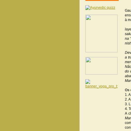
Gau
ens
à m
lay
sak
na 
nis
Dev
a t
men
Não
do 
aba
Man
Os 
1. 
2. 
3. 
4. 
A c
Man
com
con