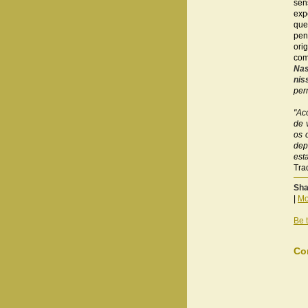
sen
exp
que
pen
ori
com
Nas
nis
per
"Ac
de 
os 
dep
est
Tra
Sha
|
Mo
Be t
Co