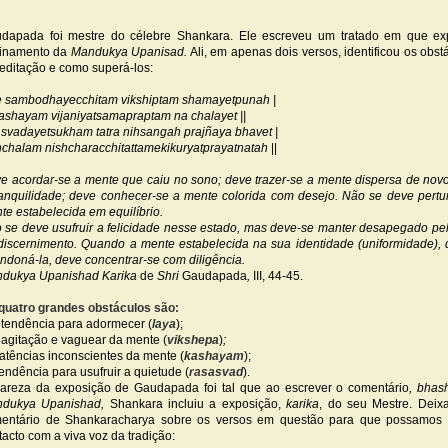
dapada foi mestre do célebre Shankara. Ele escreveu um tratado em que ex
inamento da
Mandukya Upanisad.
Ali, em apenas dois versos, identificou os obst
editação e como superá-los:
e sambodhayecchitam vikshiptam shamayetpunah |
ashayam vijaniyatsamapraptam na chalayet ||
' svadayetsukham tatra nihsangah prajñaya bhavet |
hchalam nishcharacchitattamekikuryatprayatnatah
||
e acordar-se a mente que caiu no sono; deve trazer-se a mente dispersa de nov
ranquilidade; deve conhecer-se a mente colorida com desejo. Não se deve pertu
te estabelecida em equilíbrio.
 se deve usufruir a felicidade nesse estado, mas deve-se manter desapegado pe
discernimento. Quando a mente estabelecida na sua identidade (uniformidade), 
ndoná-la, deve concentrar-se com diligência.
dukya Upanishad Karika
de
Shri
Gaudapada
,
III, 44-45.
quatro grandes obstáculos são:
A tendência para adormecer (
laya
);
A agitação e vaguear da mente (
vikshepa
)
;
Latências inconscientes da mente (
kashayam
);
Tendência para usufruir a quietude (
rasasvad
).
lareza da exposição de Gaudapada foi tal que ao escrever o comentário
, bhas
dukya Upanishad,
Shankara incluiu a exposição,
karika
, do seu Mestre. Deix
entário de Shankaracharya sobre os versos em questão para que possamos 
tacto com a viva voz da tradição: