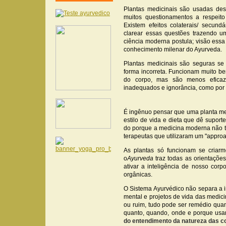
Plantas medicinais são usadas de
muitos questionamentos a respeit
Existem efeitos colaterais/ secund
clarear essas questões trazendo u
ciência moderna postula; visão ess
conhecimento milenar do Ayurveda.
Plantas medicinais são seguras se
forma incorreta. Funcionam muito be
do corpo, mas são menos efica
inadequados e ignorância, como por 
É ingênuo pensar que uma planta med
estilo de vida e dieta que dê suport
do porque a medicina moderna não t
terapeutas que utilizaram um "approac
As plantas só funcionam se criar
o
Ayurveda
traz todas as orientações
ativar a inteligência de nosso cor
orgânicas.
O Sistema Ayurvédico não separa a in
mental e projetos de vida das medic
ou ruim, tudo pode ser remédio qua
quanto, quando, onde e porque usa
do entendimento da natureza das c