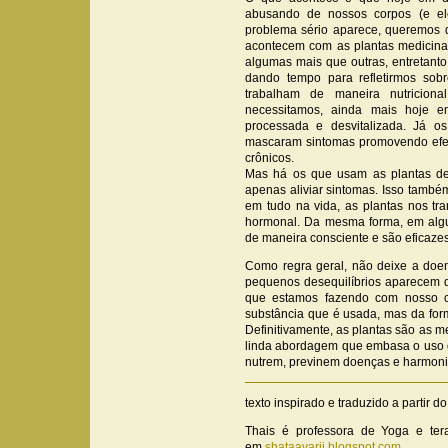
abusando de nossos corpos (e el
problema sério aparece, queremos 
acontecem com as plantas medicinai
algumas mais que outras, entretanto
dando tempo para refletirmos sob
trabalham de maneira nutricion
necessitamos, ainda mais hoje 
processada e desvitalizada. Já o
mascaram sintomas promovendo efeit
crônicos.
Mas há os que usam as plantas de 
apenas aliviar sintomas. Isso tamb
em tudo na vida, as plantas nos tr
hormonal. Da mesma forma, em algu
de maneira consciente e são eficazes
Como regra geral, não deixe a doen
pequenos desequilíbrios aparecem 
que estamos fazendo com nosso c
substância que é usada, mas da fo
Definitivamente, as plantas são as 
linda abordagem que embasa o uso d
nutrem, previnem doenças e harmon
texto inspirado e traduzido a partir d
Thais é professora de Yoga e ter
em
shataavarii.blogspot.com