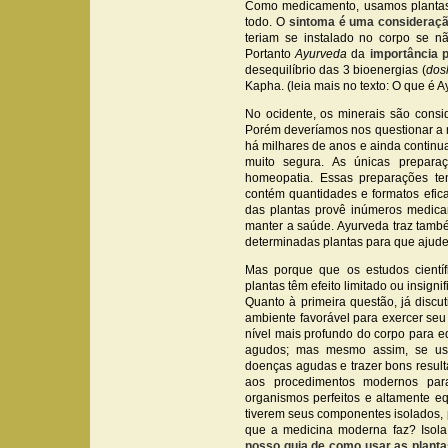
Como medicamento, usamos plantas 
todo. O
sintoma é uma consideraçã
teriam se instalado no corpo se n
Portanto
Ayurveda
da
importância 
desequilíbrio das 3 bioenergias (
dos
Kapha. (leia mais no texto: O que é 
No ocidente, os minerais são cons
Porém deveríamos nos questionar a r
há milhares de anos e ainda contin
muito segura. As únicas preparaç
homeopatia. Essas preparações ten
contém quantidades e formatos efica
das plantas provê inúmeros medicam
manter a saúde. Ayurveda traz tamb
determinadas plantas para que ajude
Mas porque que os estudos cientí
plantas têm efeito limitado ou insigni
Quanto à primeira questão, já disc
ambiente favorável para exercer seu
nível mais profundo do corpo para 
agudos; mas mesmo assim, se us
doenças agudas e trazer bons resul
aos procedimentos modernos para 
organismos perfeitos e altamente 
tiverem seus componentes isolados, p
que a medicina moderna faz? Isol
nosso guia de como usar as planta