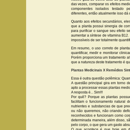
das vezes, comparar os efeitos medic
componentes isolados testado pe
diferentes, então atualmente isso dá 
Quanto aos efeitos secundários, ele
que a planta possui sinergia de co
para purificar o sangue seu efeito 
aumentar a síntese de vitamina B12. I
impossíveis de ser totalmente quanti
Em resumo, o uso correto de planta
quantificar, medir e monitorar clin
Porém proporciona um tratamento a
que a natureza deste tratamento é qua
Plantas Medicinais X Remédios Sin
Essa é outra questão polêmica: Quan
A questão principal gira em torno d
apto a processar essas plantas medi
A resposta é... Sim!!!
Por quê? Porque as plantas possue
facilitam o funcionamento natural 
nutrientes e substancias de que pr
ou não queremos, não criando defic
reconhecidos e funcionam como corp
determinada maneira, além disso, sã
pelo corpo, o que gera um gasto absu
O que acontece é que hoje em di