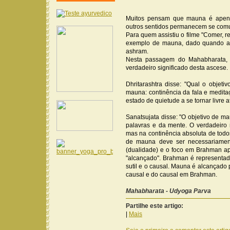
Muitos pensam que mauna é apena
outros sentidos permanecem se comu
Para quem assistiu o filme "Comer, 
exemplo de mauna, dado quando a 
ashram.
Nesta passagem do Mahabharata, o
verdadeiro significado desta ascese.
Dhritarashtra disse: "Qual o objet
mauna: continência da fala e medita
estado de quietude a se tornar livre
Sanatsujata disse: "O objetivo de m
palavras e da mente. O verdadeiro 
mas na continência absoluta de todo
de mauna deve ser necessariament
(dualidade) e o foco em Brahman a
"alcançado". Brahman é representad
sutil e o causal. Mauna é alcançado p
causal e do causal em Brahman.
Mahabharata - Udyoga Parva
Partilhe este artigo:
|
Mais