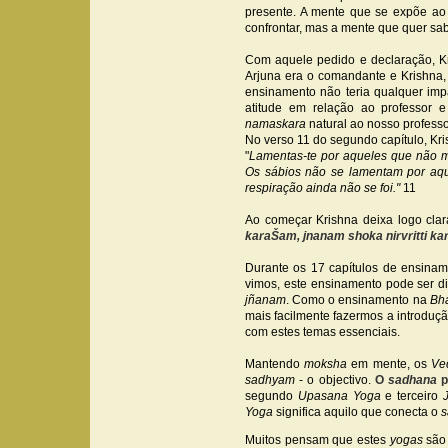
presente. A mente que se expõe ao
confrontar, mas a mente que quer sab
Com aquele pedido e declaração, Kris
Arjuna era o comandante e Krishna,
ensinamento não teria qualquer imp
atitude em relação ao professor 
namaskara
natural ao nosso professo
No verso 11 do segundo capítulo, Kr
"
Lamentas-te por aqueles que não m
Os sábios não se lamentam por aque
respiração ainda não se foi."
11
Ao começar Krishna deixa logo cla
karaŠam, jnanam shoka nirvritti k
Durante os 17 capítulos de ensinam
vimos, este ensinamento pode ser d
jñanam
. Como o ensinamento na
Bh
mais facilmente fazermos a introduç
com estes temas essenciais.
Mantendo
moksha
em mente, os
Ve
sadhyam
- o objectivo.
O
sadhana
p
segundo
Upasana Yoga
e terceiro
Yoga
significa aquilo que conecta o
s
Muitos pensam que estes
yogas
são 