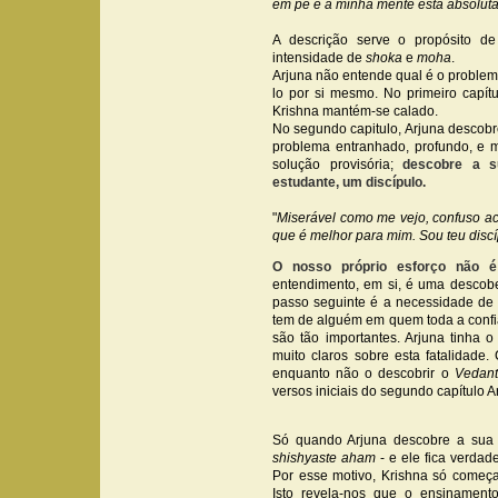
em pé e a minha mente está absolut
A descrição serve o propósito de
intensidade de
shoka
e
moha
.
Arjuna não entende qual é o problem
lo por si mesmo. No primeiro capít
Krishna mantém-se calado.
No segundo capitulo, Arjuna descobr
problema entranhado, profundo, e m
solução provisória;
descobre a 
estudante, um discípulo.
"
Miserável como me vejo, confuso ace
que é melhor para mim. Sou teu discíp
O no
sso próprio esforço não é
entendimento, em si, é uma descobe
passo seguinte é a necessidade de 
tem de alguém em quem toda a confi
são tão importantes. Arjuna tinha 
muito claros sobre esta fatalidade
enquanto não o descobrir o
Vedan
versos iniciais do segundo capítulo 
Só quando Arjuna descobre a sua i
shishyaste aham
- e ele fica verdad
Por esse motivo, Krishna só começa
Isto revela-nos que o ensinamen