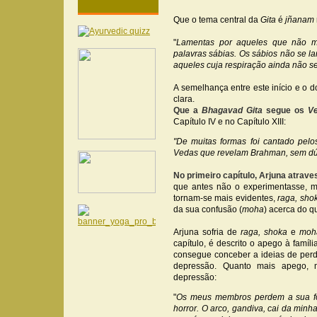
Que o tema central da
Gita
é
jñanam
"
Lamentas por aqueles que não m
palavras sábias. Os sábios não se la
aqueles cuja respiração ainda não se f
A semelhança entre este início e o d
clara.
Que a
Bhagavad Gita
segue os
V
Capítulo IV e no Capítulo XIII:
"De muitas formas foi cantado pelos
Vedas que revelam Brahman, sem dúvi
No primeiro capítulo, Arjuna atrav
que antes não o experimentasse,
tornam-se mais evidentes,
raga, sho
da sua confusão (
moha
) acerca do q
Arjuna sofria de
raga, shoka
e
moh
capítulo, é descrito o apego à famí
consegue conceber a ideias de perd
depressão. Quanto mais apego, m
depressão:
"
Os meus membros perdem a sua for
horror. O arco, gandiva, cai da mi