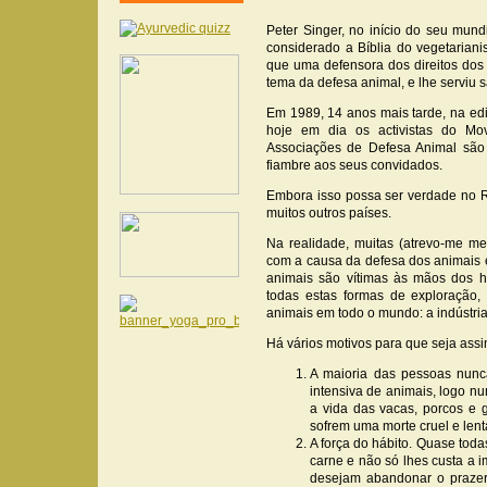
Peter Singer, no início do seu mund
considerado a Bíblia do vegetaria
que uma defensora dos direitos dos
tema da defesa animal, e lhe serviu 
Em 1989, 14 anos mais tarde, na ediç
hoje em dia os activistas do M
Associações de Defesa Animal são
fiambre aos seus convidados.
Embora isso possa ser verdade no 
muitos outros países.
Na realidade, muitas (atrevo-me m
com a causa da defesa dos animais 
animais são vítimas às mãos dos hu
todas estas formas de exploração
animais em todo o mundo: a indústria
Há vários motivos para que seja assi
A maioria das pessoas nunc
intensiva de animais, logo nu
a vida das vacas, porcos e 
sofrem uma morte cruel e len
A força do hábito. Quase tod
carne e não só lhes custa a
desejam abandonar o prazer