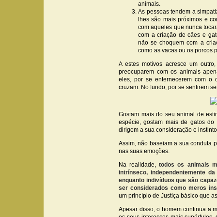
animais.
As pessoas tendem a simpati
lhes são mais próximos e c
com aqueles que nunca tocar
com a criação de cães e gat
não se choquem com a criaç
como as vacas ou os porcos 
A estes motivos acresce um outro
preocuparem com os animais apena
eles, por se enternecerem com o
cruzam. No fundo, por se sentirem se
Gostam mais do seu animal de est
espécie, gostam mais de gatos do
dirigem a sua consideração e instint
Assim, não baseiam a sua conduta pe
nas suas emoções.
Na realidade,
todos os animais m
intrínseco, independentemente da
enquanto indivíduos que são capaze
ser considerados como meros ins
um princípio de Justiça básico que a
Apesar disso, o homem continua a mat