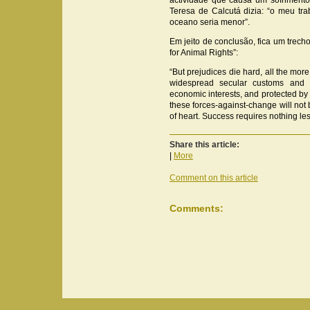
actividade que causa um sofrimento
Teresa de Calcutá dizia: “o meu t
oceano seria menor”.
Em jeito de conclusão, fica um trec
for Animal Rights”:
“But prejudices die hard, all the mor
widespread secular customs and r
economic interests, and protected by
these forces-against-change will not 
of heart. Success requires nothing les
Share this article:
|
More
Comment on this article
Comments: