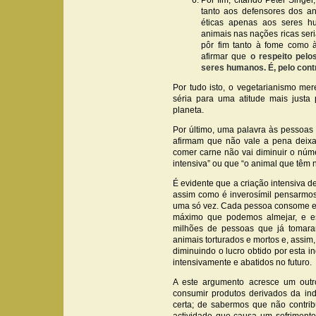
Por fim, citando Peter Singe
tanto aos defensores dos 
éticas apenas aos seres h
animais nas nações ricas seri
pôr fim tanto à fome como à
afirmar que
o respeito pelo
seres humanos. É, pelo cont
Por tudo isto, o vegetarianismo m
séria para uma atitude mais justa
planeta.
Por último, uma palavra às pessoa
afirmam que não vale a pena deix
comer carne não vai diminuir o núm
intensiva” ou que “o animal que têm n
É evidente que a criação intensiva 
assim como é inverosímil pensarmos
uma só vez. Cada pessoa consome em
máximo que podemos almejar, e es
milhões de pessoas que já tomar
animais torturados e mortos e, assim
diminuindo o lucro obtido por esta 
intensivamente e abatidos no futuro.
A este argumento acresce um outro
consumir produtos derivados da ind
certa; de sabermos que não contrib