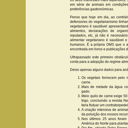
os seus interesses mais supérfulos, 
em série de animais em condições
preferências gastronómicas.
Penso que hoje em dia, ao contrá
defensores do vegetarianismo tinha
vegetariano é saudável apresentand
alimentos, declarações de organi
reputados, etc, já não é necessári
alimentar vegetariano é saudável e
humanos. É a própria OMS que o af
encontrada em livros e publicações d
Ultrapassado este primeiro obstácu
conta para a adopção do regime alim
Deixo apenas alguns dados para aná
Os vegetais fornecem pelo 
carne.
Mais de metade da água co
gado.
Meio quilo de carne exige 5
trigo, concluindo a revista
faria flutuar um contratorpedei
A criação intensiva de animai
da poluição dos nossos recurs
Nos últimos 25 anos foram 
América do Norte para planta