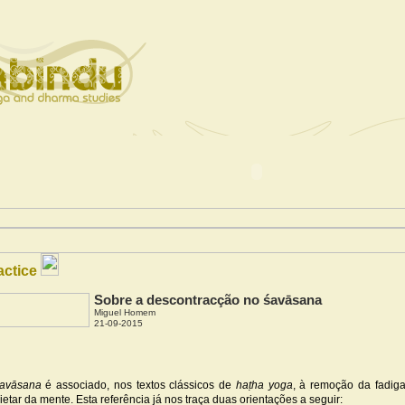
actice
Sobre a descontracção no śavāsana
Miguel Homem
21-09-2015
avāsana
é associado, nos textos clássicos de
haṭha yoga
, à remoção da fadig
ietar da mente. Esta referência já nos traça duas orientações a seguir: