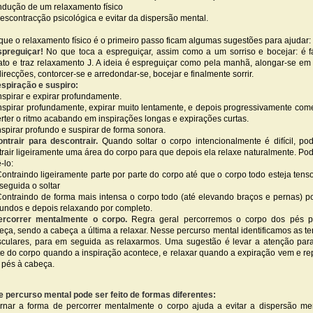
indução de um relaxamento físico
descontracção psicológica e evitar da dispersão mental.
que o relaxamento físico é o primeiro passo ficam algumas sugestões para ajudar:
spreguiçar!
No que toca a espreguiçar, assim como a um sorriso e bocejar: é fá
ato e traz relaxamento J. A ideia é espreguiçar como pela manhã, alongar-se em
direcções, contorcer-se e arredondar-se, bocejar e finalmente sorrir.
spiração e suspiro:
Inspirar e expirar profundamente.
Inspirar profundamente, expirar muito lentamente, e depois progressivamente com
erter o ritmo acabando em inspirações longas e expirações curtas.
Inspirar profundo e suspirar de forma sonora.
ontrair para descontrair.
Quando soltar o corpo intencionalmente é difícil, p
trair ligeiramente uma área do corpo para que depois ela relaxe naturalmente. P
-lo:
Contraindo ligeiramente parte por parte do corpo até que o corpo todo esteja tens
seguida o soltar
Contraindo de forma mais intensa o corpo todo (até elevando braços e pernas) p
undos e depois relaxando por completo.
ercorrer mentalmente o corpo.
Regra geral percorremos o corpo dos pés p
eça, sendo a cabeça a última a relaxar. Nesse percurso mental identificamos as t
culares, para em seguida as relaxarmos. Uma sugestão é levar a atenção pa
te do corpo quando a inspiração acontece, e relaxar quando a expiração vem e rep
 pés à cabeça.
e percurso mental pode ser feito de formas diferentes:
ernar a forma de percorrer mentalmente o corpo ajuda a evitar a dispersão me