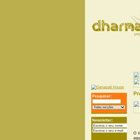
Pr
Pesquisar:
Newsletter:
O
ś
aqu