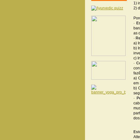
1) 
2) 
Por
·
E
bar
as 
·
Re
a) 
b) 
inv
c) 
·
C
con
fazê
a) 
em 
b) 
seg
·
P
cab
mus
par
dos
Est
Alt