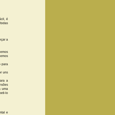
cil, é
 todas
eçar a
odemos
odemos
o para
or uns
ara a
ensões
ra uma
eti-lo
ntal e