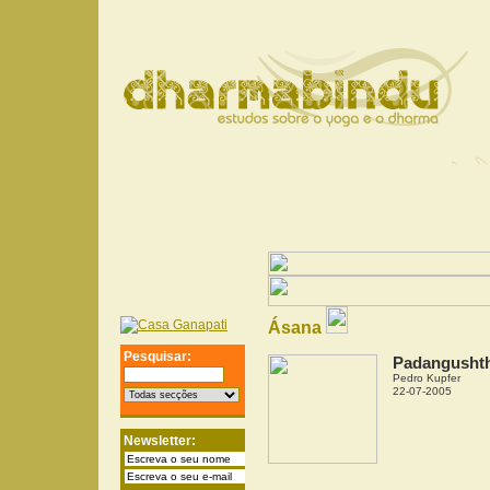
Ásana
Pesquisar:
Padangushth
Pedro Kupfer
22-07-2005
Newsletter: