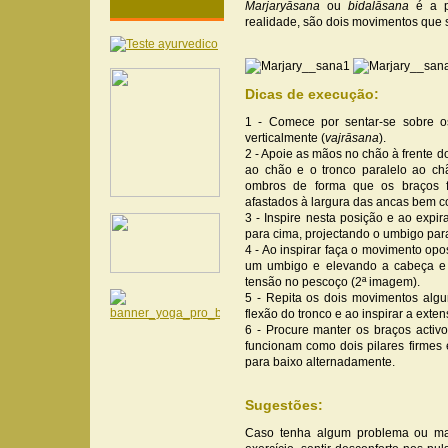
Marjaryāsana
ou
bidalāsana
é a p
realidade, são dois movimentos que
Dicas de execução:
1 - Comece por sentar-se sobre o
verticalmente (
vajrāsana
).
2 - Apoie as mãos no chão à frente d
ao chão e o tronco paralelo ao chã
ombros de forma que os braços f
afastados à largura das ancas bem c
3 - Inspire nesta posição e ao expi
para cima, projectando o umbigo para
4 - Ao inspirar faça o movimento op
um umbigo e elevando a cabeça e 
tensão no pescoço (2ª imagem).
5 - Repita os dois movimentos alg
flexão do tronco e ao inspirar a exten
6 - Procure manter os braços activ
funcionam como dois pilares firmes
para baixo alternadamente.
Sugestões:
Caso tenha algum problema ou mai