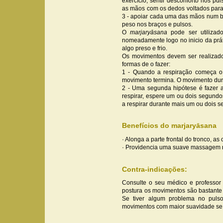
exercício, sentir desconforto nos pu
as mãos com os dedos voltados para 
3 - apoiar cada uma das mãos num blo
peso nos braços e pulsos.
O
marjaryāsana
pode ser utilizad
nomeadamente logo no inicio da prá
algo preso e frio.
Os movimentos devem ser realizado
formas de o fazer:
1 - Quando a respiração começa o
movimento termina. O movimento du
2 - Uma segunda hipótese é fazer 
respirar, espere um ou dois segundo
a respirar durante mais um ou dois 
Benefícios do marjaryāsana
· Alonga a parte frontal do tronco, as
· Providencia uma suave massagem n
Contra-indicações:
Consulte o seu médico e professor
postura os movimentos são bastante
Se tiver algum problema no pulso
movimentos com maior suavidade se s