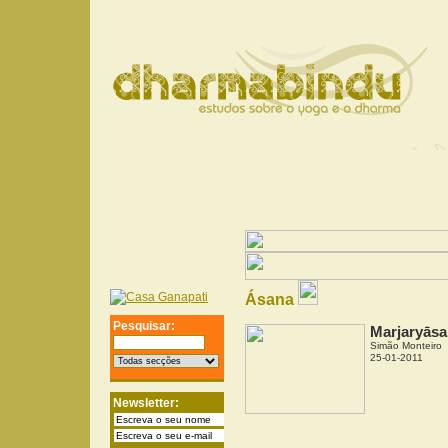
Ásana
Pesquisar:
Marjaryās
Simão Monteiro
25-01-2011
Newsletter: