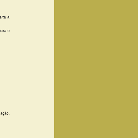
eita a
para o
ração,