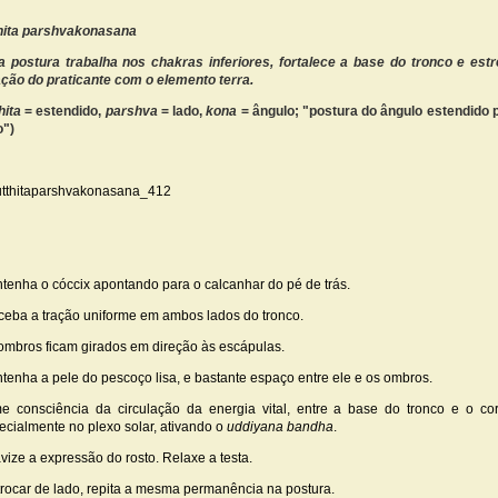
hita parshvakonasana
a postura trabalha nos chakras inferiores, fortalece a base do tronco e estr
ação do praticante com o elemento terra.
hita
= estendido,
parshva
= lado,
kona
= ângulo; "postura do ângulo estendido 
o")
tenha o cóccix apontando para o calcanhar do pé de trás.
ceba a tração uniforme em ambos lados do tronco.
ombros ficam girados em direção às escápulas.
tenha a pele do pescoço lisa, e bastante espaço entre ele e os ombros.
e consciência da circulação da energia vital, entre a base do tronco e o co
ecialmente no plexo solar, ativando o
uddiyana bandha
.
vize a expressão do rosto. Relaxe a testa.
trocar de lado, repita a mesma permanência na postura.