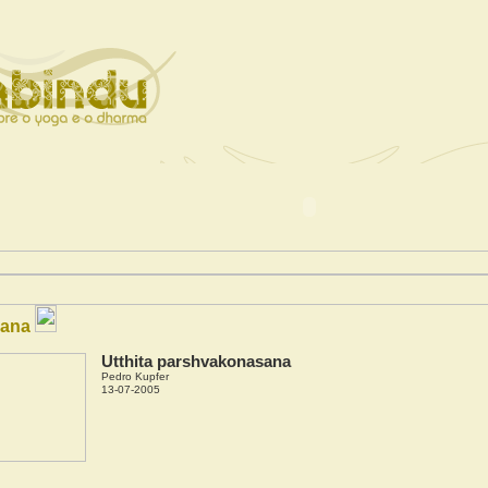
sana
Utthita parshvakonasana
Pedro Kupfer
13-07-2005