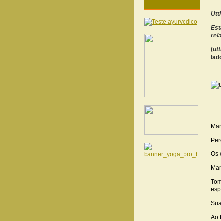
Utt
Est
rel
(
utt
lad
Man
Per
Os 
Man
Tom
esp
Sua
Ao 