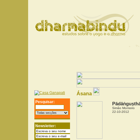
Ásana
Pesquisar:
Pādāṅguṣth
Simão Monteiro
22-10-2012
Newsletter: