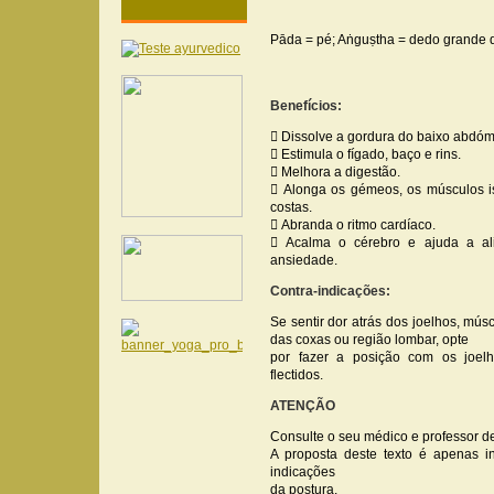
Pāda = pé; Aṅguṣtha = dedo grande 
Benefícios:
 Dissolve a gordura do baixo abdó
 Estimula o fígado, baço e rins.
 Melhora a digestão.
 Alonga os gémeos, os músculos is
costas.
 Abranda o ritmo cardíaco.
 Acalma o cérebro e ajuda a ali
ansiedade.
Contra-indicações:
Se sentir dor atrás dos joelhos, mús
das coxas ou região lombar, opte
por fazer a posição com os joelh
flectidos.
ATENÇÃO
Consulte o seu médico e professor de
A proposta deste texto é apenas in
indicações
da postura.