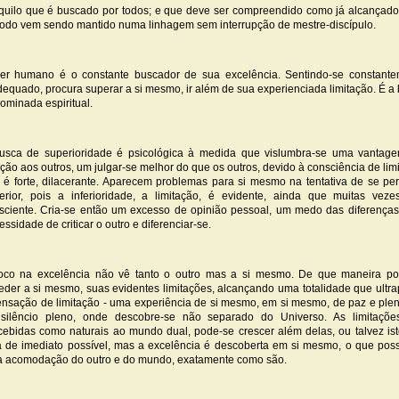
quilo que é buscado por todos; e que deve ser compreendido como já alcançado
odo vem sendo mantido numa linhagem sem interrupção de mestre-discípulo.
er humano é o constante buscador de sua excelência. Sentindo-se constant
dequado, procura superar a si mesmo, ir além de sua experienciada limitação. É a
ominada espiritual.
usca de superioridade é psicológica à medida que vislumbra-se uma vantag
ação aos outros, um julgar-se melhor do que os outros, devido à consciência de lim
 é forte, dilacerante. Aparecem problemas para si mesmo na tentativa de se pe
erior, pois a inferioridade, a limitação, é evidente, ainda que muitas vez
sciente. Cria-se então um excesso de opinião pessoal, um medo das diferença
essidade de criticar o outro e diferenciar-se.
oco na excelência não vê tanto o outro mas a si mesmo. De que maneira po
eder a si mesmo, suas evidentes limitações, alcançando uma totalidade que ultr
ensação de limitação - uma experiência de si mesmo, em si mesmo, de paz e plen
silêncio pleno, onde descobre-se não separado do Universo. As limitaçõe
cebidas como naturais ao mundo dual, pode-se crescer além delas, ou talvez is
a de imediato possível, mas a excelência é descoberta em si mesmo, o que possi
 acomodação do outro e do mundo, exatamente como são.