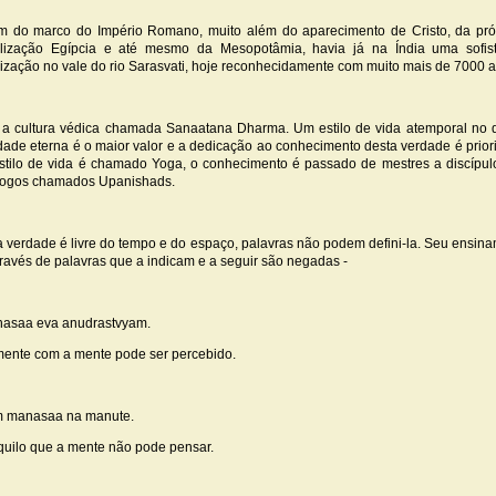
m do marco do Império Romano, muito além do aparecimento de Cristo, da pr
ilização Egípcia e até mesmo da Mesopotâmia, havia já na Índia uma sofis
ilização no vale do rio Sarasvati, hoje reconhecidamente com muito mais de 7000 
 a cultura védica chamada Sanaatana Dharma. Um estilo de vida atemporal no 
dade eterna é o maior valor e a dedicação ao conhecimento desta verdade é prior
stilo de vida é chamado Yoga, o conhecimento é passado de mestres a discípu
logos chamados Upanishads.
a verdade é livre do tempo e do espaço, palavras não podem defini-la. Seu ensin
través de palavras que a indicam e a seguir são negadas -
asaa eva anudrastvyam.
ente com a mente pode ser percebido.
 manasaa na manute.
quilo que a mente não pode pensar.