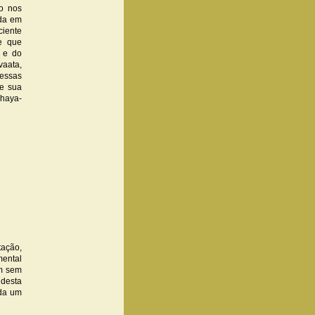
mo nos
nda em
ciente
e que
 e do
vaata,
essas
re sua
bhaya-
tação,
mental
êm sem
 desta
ada um