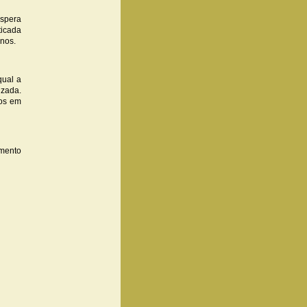
óspera
ticada
anos.
qual a
izada.
los em
amento