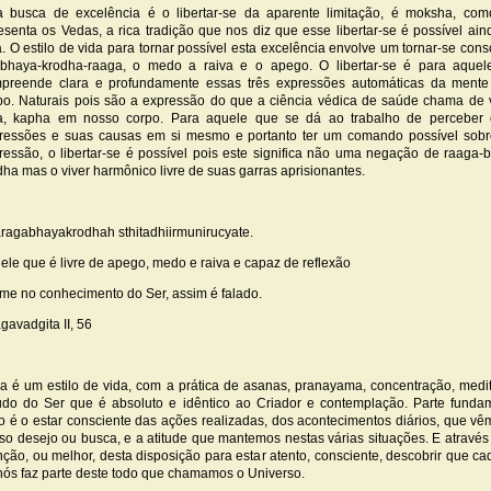
a busca de excelência é o libertar-se da aparente limitação, é moksha, co
esenta os Vedas, a rica tradição que nos diz que esse libertar-se é possível ai
a. O estilo de vida para tornar possível esta excelência envolve um tornar-se cons
bhaya-krodha-raaga, o medo a raiva e o apego. O libertar-se é para aquel
preende clara e profundamente essas três expressões automáticas da mente
po. Naturais pois são a expressão do que a ciência védica de saúde chama de 
ta, kapha em nosso corpo. Para aquele que se dá ao trabalho de perceber 
ressões e suas causas em si mesmo e portanto ter um comando possível sob
ressão, o libertar-se é possível pois este significa não uma negação de raaga-
dha mas o viver harmônico livre de suas garras aprisionantes.
taragabhayakrodhah sthitadhiirmunirucyate.
ele que é livre de apego, medo e raiva e capaz de reflexão
irme no conhecimento do Ser, assim é falado.
gavadgita II, 56
a é um estilo de vida, com a prática de asanas, pranayama, concentração, medi
udo do Ser que é absoluto e idêntico ao Criador e contemplação. Parte funda
to é o estar consciente das ações realizadas, dos acontecimentos diários, que v
so desejo ou busca, e a atitude que mantemos nestas várias situações. E através
nção, ou melhor, desta disposição para estar atento, consciente, descobrir que c
nós faz parte deste todo que chamamos o Universo.