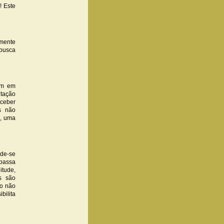
! Este
emente
 busca
em em
itação
rceber
es não
s, uma
de-se
apassa
itude,
s são
to não
bilita