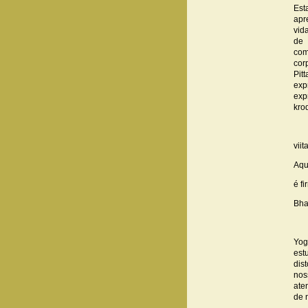
Est
apr
vid
de 
com
cor
Pit
exp
exp
kro
vii
Aqu
é f
Bha
Yog
est
dis
nos
ate
de 