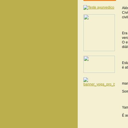
Alé
Civ
civ
Era
ver
O e
diá
Est
é a
man
Som
Yam
É a