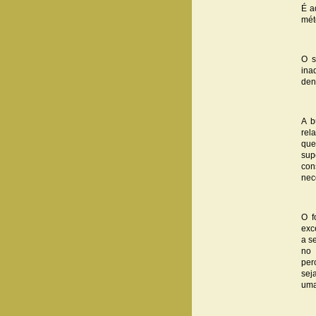
É a
mét
O s
ina
den
A b
rel
que
sup
con
nec
O f
exc
a s
no 
per
sej
uma