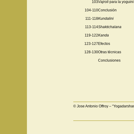
103
Vajroli
para la yoguini
104-110
Conclusión
111-118
Kundalini
113-114
Shaktichalana
119-122
Kanda
123-127
Efectos
128-130
Otras técnicas
Conclusiones
© Jose Antonio Offroy – “Yogadarsha