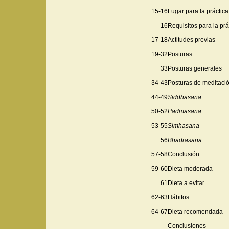
15-16
Lugar para la práctica
16
Requisitos para la prá
17-18
Actitudes previas
19-32
Posturas
33
Posturas generales
34-43
Posturas de meditaci
44-49
Siddhasana
50-52
Padmasana
53-55
Simhasana
56
Bhadrasana
57-58
Conclusión
59-60
Dieta moderada
61
Dieta a evitar
62-63
Hábitos
64-67
Dieta recomendada
Conclusiones