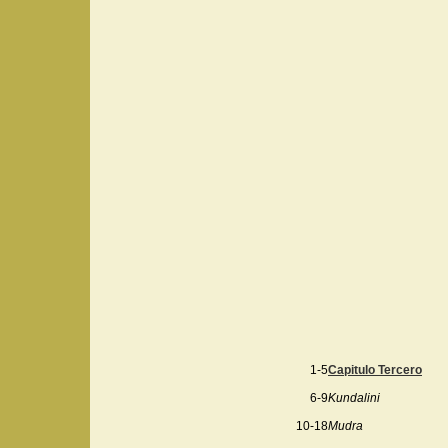
1-5
Capitulo Tercero
6-9
Kundalini
10-18
Mudra