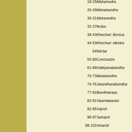
19-25
Mahamudra
26-29
Mahabandha
30-31
Mahavedha
32-37
fectos
38-43
Khechari
: técnica
44-53
Khechari
: efectos
54
Néctar
55-60
Conclusión
61-69
Uddiyanabandha
70-73
Mulabandha
74-76
Jalandharabandha
77-82
Bandhatraya
83-91
Viparitakarani
92-95
Vajroli
96-97
Sahajoli
98-102
Amaroli