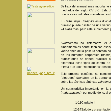
Se trata del manual mas importante 
mediados del siglo XIV d.C. Esta obr
prácticas espirituales mas elevadas 
El
Hatha Yoga Pradipika
esta dividi
número puede oscilar de una versión
24
sloka
más, pero este suplemento p
Svatmarama
no sistematiza el c
fundamentales sobre técnicas esenc
variaciones de la postura sentada c
en los humores corporales (
dosha
purificatorias se deben practicar 
diferencia ocho tipos de control de
afirma que tales “retenciones” despier
Este proceso esotérico se complem
“bloqueos” (
bandha
): en la gargant
sobre las técnicas tántricas
vajrolimu
Un característica importante en l
(
nadaupasana
), por medio del cual s
1-11
Capitulo I
12-14
Saludo y presentació