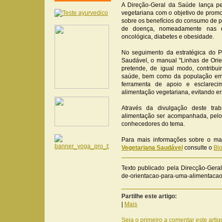
A Direção-Geral da Saúde lança p
vegetariana com o objetivo de promo
sobre os benefícios do consumo de p
de doença, nomeadamente nas do
oncológica, diabetes e obesidade.
No seguimento da estratégica do 
Saudável, o manual "Linhas de Ori
pretende, de igual modo, contribu
saúde, bem como da população em 
ferramenta de apoio e esclarec
alimentação vegetariana, evitando e
Através da divulgação deste tra
alimentação ser acompanhada, pelo 
conhecedores do tema.
Para mais informações sobre o m
Vegetariana Saudável
consulte o
Bl
Texto publicado pela Direcção-Gera
de-orientacao-para-uma-alimentacao
Partilhe este artigo:
|
Mais
Seja o primeiro a comentar este artig