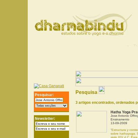
Pesquisa
Pesquisar:
3 artigos encontrados, ordenados 
Hatha Yoga Prad
Jose Antonio Offro
Newsletter:
Ensinamento
13-09-2009
“Estructura y conte
sobre hathayoga. S
siglo XIV d.C. Esta 